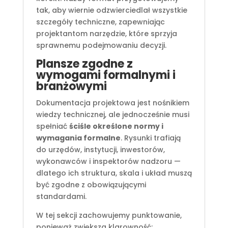
tak, aby wiernie odzwierciedlał wszystkie
szczegóły techniczne, zapewniając
projektantom narzędzie, które sprzyja
sprawnemu podejmowaniu decyzji.
Plansze zgodne z
wymogami formalnymi i
branżowymi
Dokumentacja projektowa jest nośnikiem
wiedzy technicznej, ale jednocześnie musi
spełniać
ściśle określone normy i
wymagania formalne
. Rysunki trafiają
do urzędów, instytucji, inwestorów,
wykonawców i inspektorów nadzoru —
dlatego ich struktura, skala i układ muszą
być zgodne z obowiązującymi
standardami.
W tej sekcji zachowujemy punktowanie,
ponieważ zwiększa klarowność: