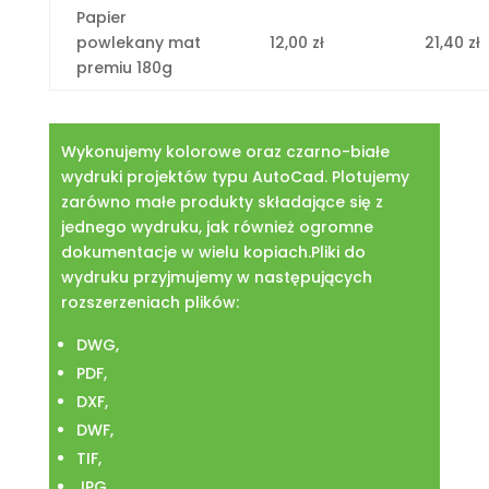
Papier
powlekany mat
12,00 zł
21,40 zł
premiu 180g
Wykonujemy kolorowe oraz czarno-białe
wydruki projektów typu AutoCad. Plotujemy
zarówno małe produkty składające się z
jednego wydruku, jak również ogromne
dokumentacje w wielu kopiach.Pliki do
wydruku przyjmujemy w następujących
rozszerzeniach plików:
DWG,
PDF,
DXF,
DWF,
TIF,
JPG,