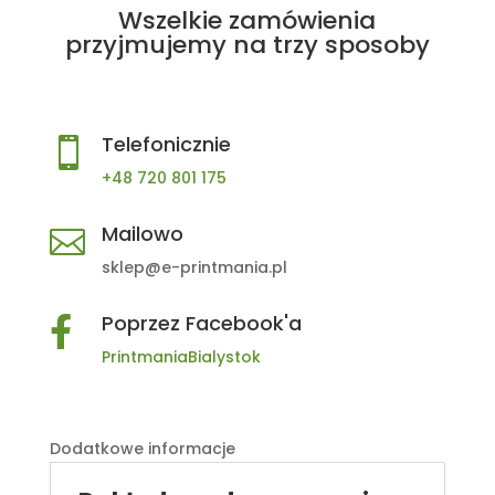
Wszelkie zamówienia
przyjmujemy na trzy sposoby
Telefonicznie

+48 720 801 175
Mailowo

sklep@e-printmania.pl
Poprzez Facebook'a

PrintmaniaBialystok
Dodatkowe informacje