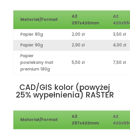
A3
A2
Materiał/Format
297x420mm
420x5
Papier 80g
2,00 zł
3,50 zł
Papier 90g
2,90 zł
4,00 zł
Papier
powlekany mat
5,50 zł
7,50 zł
premium 180g
CAD/GIS kolor (powyżej
25% wypełnienia) RASTER
A3
A2
Materiał/Format
297x420mm
420x5