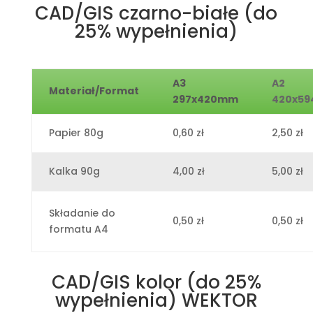
CAD/GIS czarno-białe (do
25% wypełnienia)
A3
A2
Materiał/Format
297x420mm
420x5
Papier 80g
0,60 zł
2,50 zł
Kalka 90g
4,00 zł
5,00 zł
Składanie do
0,50 zł
0,50 zł
formatu A4
CAD/GIS kolor (do 25%
wypełnienia) WEKTOR