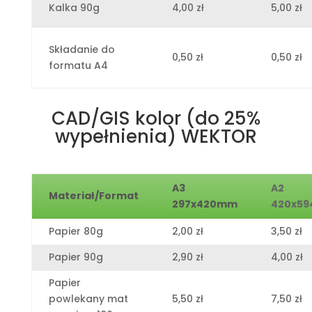
Kalka 90g
4,00 zł
5,00 zł
Składanie do
0,50 zł
0,50 zł
formatu A4
CAD/GIS kolor (do 25%
wypełnienia) WEKTOR
A3
A2
Materiał/Format
297x420mm
420x5
Papier 80g
2,00 zł
3,50 zł
Papier 90g
2,90 zł
4,00 zł
Papier
powlekany mat
5,50 zł
7,50 zł