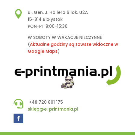

ul. Gen. J. Hallera 6 lok. U2A
15-814 Białystok
PON-PT 9:00-15:30
W SOBOTY W WAKACJE NIECZYNNE
(
Aktualne godziny są zawsze widoczne w
Google Maps
)

+48 720 801 175
sklep@e-printmania.pl