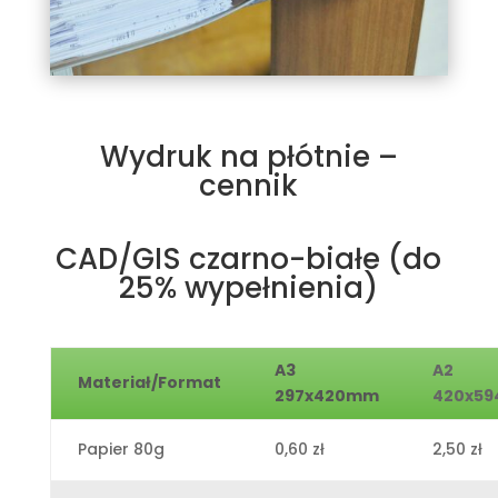
Wydruk na płótnie –
cennik
CAD/GIS czarno-białe (do
25% wypełnienia)
A3
A2
Materiał/Format
297x420mm
420x5
Papier 80g
0,60 zł
2,50 zł