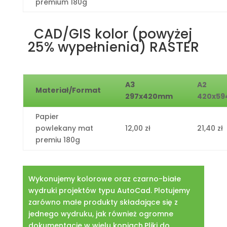
premium 180g
CAD/GIS kolor (powyżej
25% wypełnienia) RASTER
A3
A2
Materiał/Format
297x420mm
420x5
Papier
powlekany mat
12,00 zł
21,40 zł
premiu 180g
Wykonujemy kolorowe oraz czarno-białe
wydruki projektów typu AutoCad. Plotujemy
zarówno małe produkty składające się z
jednego wydruku, jak również ogromne
dokumentacje w wielu kopiach.Pliki do